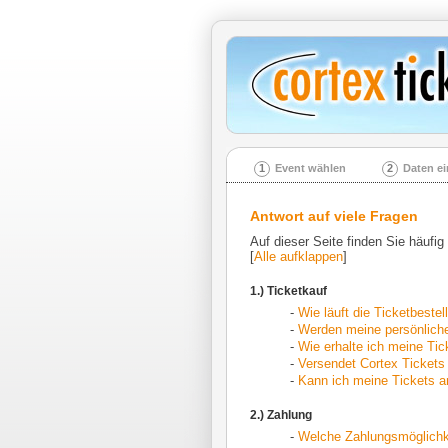
1
Event wählen
2
Daten e
Antwort auf viele Fragen
Auf dieser Seite finden Sie häufig
[
Alle aufklappen
]
1.) Ticketkauf
-
Wie läuft die Ticketbeste
-
Werden meine persönliche
-
Wie erhalte ich meine Tic
-
Versendet Cortex Tickets
-
Kann ich meine Tickets a
2.) Zahlung
-
Welche Zahlungsmöglichke