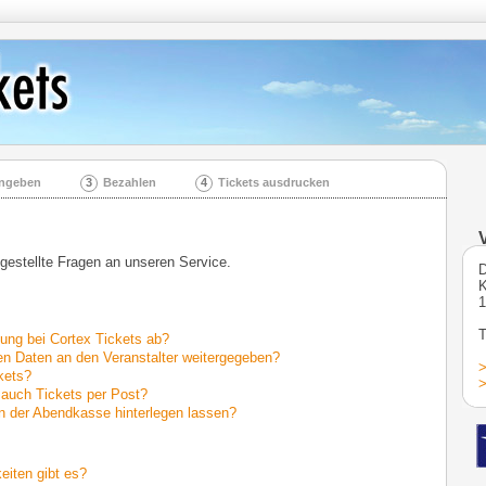
ingeben
3
Bezahlen
4
Tickets ausdrucken
 gestellte Fragen an unseren Service.
D
K
1
T
llung bei Cortex Tickets ab?
n Daten an den Veranstalter weitergegeben?
>
kets?
>
 auch Tickets per Post?
n der Abendkasse hinterlegen lassen?
iten gibt es?